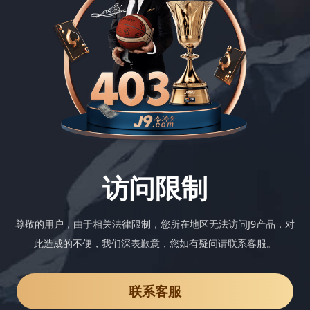
访问限制
尊敬的用户，由于相关法律限制，您所在地区无法访问J9产品，对
此造成的不便，我们深表歉意，您如有疑问请联系客服。
联系客服